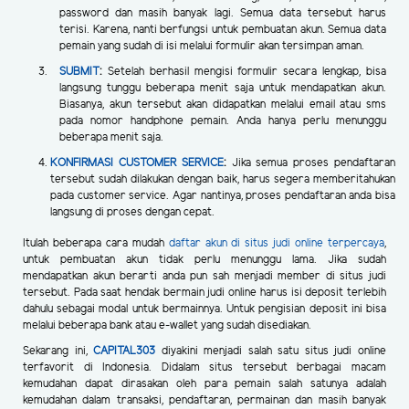
password dan masih banyak lagi. Semua data tersebut harus
terisi. Karena, nanti berfungsi untuk pembuatan akun. Semua data
pemain yang sudah di isi melalui formulir akan tersimpan aman.
SUBMIT
:
Setelah berhasil mengisi formulir secara lengkap, bisa
langsung tunggu beberapa menit saja untuk mendapatkan akun.
Biasanya, akun tersebut akan didapatkan melalui email atau sms
pada nomor handphone pemain. Anda hanya perlu menunggu
beberapa menit saja.
KONFIRMASI CUSTOMER SERVICE
:
Jika semua proses pendaftaran
tersebut sudah dilakukan dengan baik, harus segera memberitahukan
pada customer service. Agar nantinya, proses pendaftaran anda bisa
langsung di proses dengan cepat.
Itulah beberapa cara mudah
daftar akun di situs judi online terpercaya
,
untuk pembuatan akun tidak perlu menunggu lama. Jika sudah
mendapatkan akun berarti anda pun sah menjadi member di situs judi
tersebut. Pada saat hendak bermain judi online harus isi deposit terlebih
dahulu sebagai modal untuk bermainnya. Untuk pengisian deposit ini bisa
melalui beberapa bank atau e-wallet yang sudah disediakan.
Sekarang ini,
CAPITAL303
diyakini menjadi salah satu situs judi online
terfavorit di Indonesia. Didalam situs tersebut berbagai macam
kemudahan dapat dirasakan oleh para pemain salah satunya adalah
kemudahan dalam transaksi, pendaftaran, permainan dan masih banyak