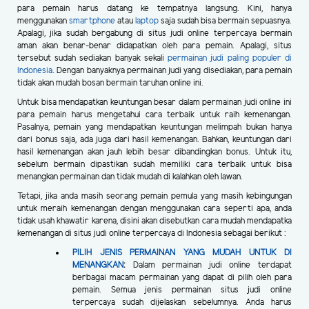
para pemain harus datang ke tempatnya langsung. Kini, hanya
menggunakan
smartphone
atau
laptop
saja sudah bisa bermain sepuasnya.
Apalagi, jika sudah bergabung di situs judi online terpercaya bermain
aman akan benar-benar didapatkan oleh para pemain. Apalagi, situs
tersebut sudah sediakan banyak sekali
permainan judi paling populer di
Indonesia
. Dengan banyaknya permainan judi yang disediakan, para pemain
tidak akan mudah bosan bermain taruhan online ini.
Untuk bisa mendapatkan keuntungan besar dalam permainan judi online ini
para pemain harus mengetahui cara terbaik untuk raih kemenangan.
Pasalnya, pemain yang mendapatkan keuntungan melimpah bukan hanya
dari bonus saja, ada juga dari hasil kemenangan. Bahkan, keuntungan dari
hasil kemenangan akan jauh lebih besar dibandingkan bonus. Untuk itu,
sebelum bermain dipastikan sudah memiliki cara terbaik untuk bisa
menangkan permainan dan tidak mudah di kalahkan oleh lawan.
Tetapi, jika anda masih seorang pemain pemula yang masih kebingungan
untuk meraih kemenangan dengan menggunakan cara seperti apa, anda
tidak usah khawatir karena, disini akan disebutkan cara mudah mendapatka
kemenangan di situs judi online terpercaya di Indonesia sebagai berikut :
PILIH JENIS PERMAINAN YANG MUDAH UNTUK DI
MENANGKAN
:
Dalam permainan judi online terdapat
berbagai macam permainan yang dapat di pilih oleh para
pemain. Semua jenis permainan situs judi online
terpercaya sudah dijelaskan sebelumnya. Anda harus