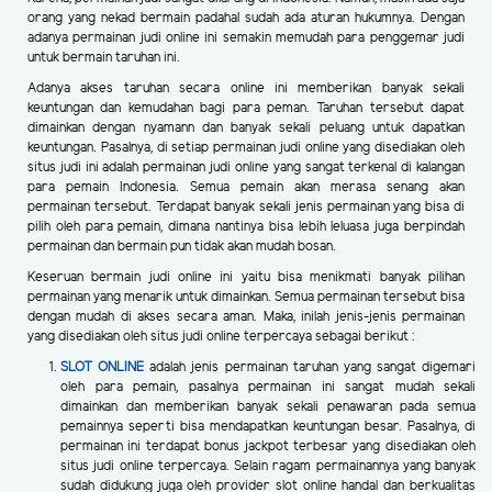
orang yang nekad bermain padahal sudah ada aturan hukumnya. Dengan
adanya permainan judi online ini semakin memudah para penggemar judi
untuk bermain taruhan ini.
Adanya akses taruhan secara online ini memberikan banyak sekali
keuntungan dan kemudahan bagi para peman. Taruhan tersebut dapat
dimainkan dengan nyamann dan banyak sekali peluang untuk dapatkan
keuntungan. Pasalnya, di setiap permainan judi online yang disediakan oleh
situs judi ini adalah permainan judi online yang sangat terkenal di kalangan
para pemain Indonesia. Semua pemain akan merasa senang akan
permainan tersebut. Terdapat banyak sekali jenis permainan yang bisa di
pilih oleh para pemain, dimana nantinya bisa lebih leluasa juga berpindah
permainan dan bermain pun tidak akan mudah bosan.
Keseruan bermain judi online ini yaitu bisa menikmati banyak pilihan
permainan yang menarik untuk dimainkan. Semua permainan tersebut bisa
dengan mudah di akses secara aman. Maka, inilah jenis-jenis permainan
yang disediakan oleh situs judi online terpercaya sebagai berikut :
SLOT ONLINE
adalah jenis permainan taruhan yang sangat digemari
oleh para pemain, pasalnya permainan ini sangat mudah sekali
dimainkan dan memberikan banyak sekali penawaran pada semua
pemainnya seperti bisa mendapatkan keuntungan besar. Pasalnya, di
permainan ini terdapat bonus jackpot terbesar yang disediakan oleh
situs judi online terpercaya. Selain ragam permainannya yang banyak
sudah didukung juga oleh provider slot online handal dan berkualitas