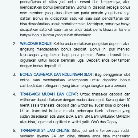
pendaftaran di situs judi online resmi dan terpercaya, akan
mendapatkan bonus pendaftaran. Bonus ini disebut sebagai bonus
new member yang akan diberikan pada pemain yang baru saja
daftar. Bonus ini didapatkan satu kali saja saat pendaftaran dan
bisa dimanfaatkan untuk modal bermain. Meskipun, bonusnya hanya
didapatkan satu kali saja, namun anda tidak perlu khawatir karena
banyak bonus lainnya yang sudah disediakan.
WELCOME BONUS
:
Ketika anda melakukan pengisian deposit akan
langsung mendapatkan bonus deposit. Bonus ini pun menjadi
keuntungan yang besar bagi para pemain. Bonus deposit bisa
digunakan untuk modal bermain juga. Deposit anda bertambah
dengan bonus deposit ini.
BONUS CASHBACK DAN ROLLINGAN SLOT
:
Bagi penggemar slot
online akan mendapatkan kesempatan untuk dapatkan bonus
cashback dan rollingan ini yang bisa menguntungkan para pemain.
TRANSAKSI MUDAH DAN CEPAT
:
Untuk transaksi deposit dan
withdraw dapat dilakukan dengan mudah dan cepat. Kurang dari 10
menit ssaja transaksi deposit dan withdraw sudah bisa di proses.
Untuk transaksi ini bisa melalui beberapa bank Indonesia yang
sudah disediakan ada Bank BCA, Bank BNI,Bank BRI,Bank MANDIRI
atau bisa juga melalui aplikasi e-wallet yaitu OVO dan Gopay.
TRANSAKSI 24 JAM ONLINE
:
Situs judi online terpercaya sudah
sediakan layanan 24 jam oline, dimana anda bisa merasakan