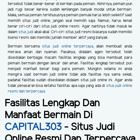
tersebut tidak benar-benar di berikan pada pemain. Akhirnya, pemain pun
jadi rugi besar karena sudah kehilangan banyak modal untuk bermain.
Maka, semua pemain terkhususnya pemain pemula harus lebih selektif saat
memilih situs judi online, jangan asal memilih saja. Namun, harus kenali
benar ciri-ciri dari situs judi online resmi. Agar nantinya tidak masuk ke
dalam
situs judi
abal-abal. Ciri-ciri situs judi resmi biasanya sudah memiliki
lisensi resmi dan memiliki jumlah member aktif yang banyak.
Bermain bersama
situs judi online terpercaya
, akan membuat anda
merasa aman dan nyaman. Pasalnya, didalam agen tersebut telah
disediakan berbagai macam fasilitas lengkap yang bisa membuat para
pemain bermain dengan lancar dan aman. Fasilitas lengkap tersebut pun
menjadi manfaat besar bagi para pemain. Mungkin selama ini anda
mengira saat bermain judi online tidak ada fasilitas nya sama sekali,
padahal fasilitas sudah disediakan didalam situs judi online ini. Agar anda
tidak penasaran bisa ketahui fasilitas apa saja yang ada di
situs judi online
resmi dan terpercaya.
Fasilitas Lengkap Dan
Manfaat Bermain Di
CAPITAL303
- Situs Judi
Online Resmi Dan Terpercaya