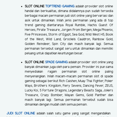
SLOT ONLINE
TOPTREND GAMING
adalah provider slot online
handal dan berkualitas, dimana didalamnya pun sudah tersedia
berbagai macam permainan judi slot online yang bervariasi dan
asik untuk dimainkan. Inilah jenis permainan yang ada di top
trend gaming diantaranya Royal Rumble, Hachis Quest Of
Heroes, Pirate Treasure, Jorgen From Bergen, Mega Phoenix,
Five Princesses, Storm of Egypt, Sea God, Wild West H5, Book
of the West, Wild Land, Grockels Cauldron, Rainbow Gold,
Golden Reindeer, Spin City dan masih banyak lagi. Semua
permainan tersebut sangat seru untuk dimainkan dan memiliki
peluang untuk dapatkan keuntungan besar.
SLOT ONLINE
SPADE GAMING
adalah provider slot online yang
banyak dimainkan juga oleh para pemain. Provider ini pun sama
menyediakan ragam permainan slot online paling
menyenangkan. Inilah macam-macam permainan slot di spade
gaming sebagai berikut Rich Caishen, Muay Thai Fighter, Poker
Ways, Brothers Kingdom, Fiery Sevens, Dancing Fever, ZEUS,
Lucky Koi, 5 Fortune Dragons, Legendary Beasts Saga, Jokers
Treasure, Crazy Bomber, Mayan Gems, Gold Panther dan
masih banyak lagi. Semua permainan tersebut sudah bisa
dimainkan dengan mudah oleh semua pemain.
JUDI SLOT ONLINE
adalah salah satu game yang sangat mengandalkan