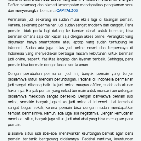
Daftar sekarang dan nikmati kesempatan mendapatkan pengalaman seru
dan menyenangkan bersama
CAPITAL303
.
Permainan judi sekarang ini sudah mulai eksis lagi di kalangan pemain.
Karena, sekarang permainan judi sudah sangat modern dan canggih. Para
pemain tidak perlu lagi datang ke bandar darat untuk bermain, bisa
bermain dimana saja dan kapan saja dengan akses online. Perangkat yang
digunakan hanya smartphone atau laptop yang sudah terhubung ke
internet. Sudah ada juga situs judi online resmi dan terpercaya di
Indonesia yang menyediakan berbagai macam kebutuhan untuk bermain
judi online, seperti fasilitas lengkap dan layanan terbaik. Sehingga, para
pemain bisa bermain dengan lancar serta aman.
Dengan perubahan permainan judi ini, banyak pemain yang terjun
didalamnya untuk mencari peruntungan. Padahal di Indonesia permainan
judi sangat dilarang baik itu judi online maupun offline, sudah ada aturan
hukumnya. Banyak pemain yang nekad bermain untuk mencari peruntungan
didalamnya meskipun sangat beresiko. Dengan banyaknya pemain judi
online, semakin banyak juga situs judi online di internet. Hal tersebut
sangat bagus sekali, karena pemain bisa dengan mudah mendapatkan
tempat bermainnya. Namun, ada juga sisi negatifnya. Dengan kemudahan
membuat situs, banyak juga situs judi abal-abal yang bisa merugikan para
pemain.
Biasanya, situs judi abal-abal menawarkan keuntungan banyak agar para
pemain tertarik bergabung didalamnya. Padahal nantinya, keuntungan