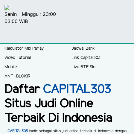
Senin - Minggu : 23:00 -
03:00 WIB
Kalkulator Mix Parlay
Jadwal Bank
Video Tutorial
Link Capital303
Mobile
Live RTP Slot
ANTI-BLOKIR
Daftar
CAPITAL303
Situs Judi Online
Terbaik Di Indonesia
CAPITAL303
hadir sebagai situs judi online terbaik di Indonesia dengan