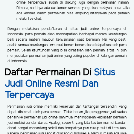
online terpercaya sudah di dukung juga dengan pelayanan ramah.
Dimana, nantinya ada customer service yang akan melayani anda. Jika
ada kendala dalam permainan bisa langsung ditanyakan pada pemain
melalui live chat.
Dengan melakukan pendaftaran di situs judi online terpercaya di
Indonesia, para pemain akan mendapatkan berbagai macam keuntungan
baik secara materi maupun kenyamanan saat bermain. Hal yang pasti
adalah semua keuntungan tersebut benar-benar akan didapatkan oleh para
pemain. Selain keuntungan yang bisa dirasakan oleh pemain, situs ini pun
menyediakan permainan judi online yang paling populer di kalangan pemain
di Indonesia.
Daftar Permainan Di
Situs
Judi Online Resmi Dan
Terpercaya
Permainan judi online memiliki keseruan dan tantangan tersendiri yang
dapat dinikmati oleh para pemain. Tidak heran, jika penggemar judi sudah
beralih ke permainan judi online dan mulai meninggalkan kebiasaan bermain
judi melalui bandar darat. Apalagi, seperti yang kita tau bermain di bandar
darat sangat menantang sekali dan tempatnya pun cukup sulit di temukan.
Karena, permainan judi sangat dilarang di Indonesia. Namun, masih ada saja