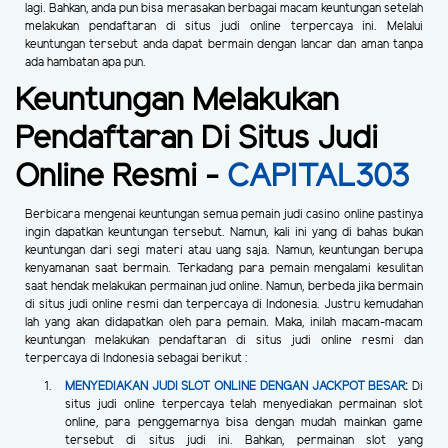
lagi. Bahkan, anda pun bisa merasakan berbagai macam keuntungan setelah
melakukan pendaftaran di situs judi online terpercaya ini. Melalui
keuntungan tersebut anda dapat bermain dengan lancar dan aman tanpa
ada hambatan apa pun.
Keuntungan Melakukan
Pendaftaran Di Situs Judi
Online Resmi -
CAPITAL303
Berbicara mengenai keuntungan semua pemain judi casino online pastinya
ingin dapatkan keuntungan tersebut. Namun, kali ini yang di bahas bukan
keuntungan dari segi materi atau uang saja. Namun, keuntungan berupa
kenyamanan saat bermain. Terkadang para pemain mengalami kesulitan
saat hendak melakukan permainan jud online. Namun, berbeda jika bermain
di situs judi online resmi dan terpercaya di Indonesia. Justru kemudahan
lah yang akan didapatkan oleh para pemain. Maka, inilah macam-macam
keuntungan melakukan pendaftaran di situs judi online resmi dan
terpercaya di Indonesia sebagai berikut :
MENYEDIAKAN JUDI SLOT ONLINE DENGAN JACKPOT BESAR
:
Di
situs judi online terpercaya telah menyediakan permainan slot
online, para penggemarnya bisa dengan mudah mainkan game
tersebut di situs judi ini. Bahkan, permainan slot yang