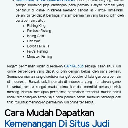
JOKER DAN SPADE GAMING FISHING
adalah permainan yang saat ini
tengah booming juga dikalangan para pemain. Banyak pemain yang
bertaruh di game in karena memang sangat asik untuk dimainkan.
Selain itu, terdapat berbagai macam permainan yang bisa di pilih oleh
para pemain yaitu :
Fishing King
Fortune Fishing
ishing Gold
Fish War
Egypt Fa Fa Fa
Fa Cai Fishing
Monster Fishing
Ragam permainan sudah disediakan
CAPITAL303
sebagai salah situs judi
online terpercaya yang dapat di pilih dengan bebas oleh para pemain.
Semua permainan yang disediakan sangat populer di kalangan para pemain
di Indonesia. Banyak sekali pemain di Indonesia yang memainkan game
tersebut, karena sangat mudah dimainkan dan memiliki peluang untuk
menang. Namun, meskipun permainan-permainan tersebut mudah sekali
untuk dimenangkan tetap saja para pemain harus memiliki strategi dan
trik jitu untuk menangkan permainan judi online tersebut.
Cara Mudah Dapatkan
Kemenangan Di Situs Judi