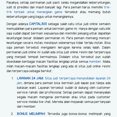
Pasalnya, setiap permainan judi pasti selalu megandalkan keberuntungan,
sulit di prediksi dan masih banyaK lagi. Para pemain harus memiliki
trik-
trik terbaik untuk menangkan game
tersebut atau memang butuh
keberuntungan yang bagus untuk menangkannya.
Dengan adanya
CAPITAL303
sebagai salah satu situs judi online semakin
memudahkan para pemain untuk bermain game ini. Hanya dengan satu klik
saja sudah dapat bermain sepuasnya dan memiliki peluang untuk dapatkan
keuntungan besar didalam permainan ini. Para pemain memang mencari
keuntungan secara instan, meskipun sebenarnya tidak terlalu instan. Bisa
saja pemain tersebut mengalami kerugian karena selalu kalah. Dalam
permainan judi online ini sudah ada situs judi online resmi dan terpercaya
yang menjadi tempat bermainnya. Didalam situs tersebut pun sudah
disediakan berbagai macam fasilitas lengkap untuk semua
member
. Maka,
inilah macam-macam fasilitas lengkap yang ada di situs judi online resmi
dan terpercaya sebagai berikut :
LAYANAN 24 JAM
:
Situs judi terpercaya menyediakan layanan 24
jam
, dimana para pemain bisa bermain judi kapan pun tanpa ada
batasan wakt. Layanan tersebut sudah di dukung oleh customer
service ramah dan profesional. Setiap pemain dapat menanyakan
segala macam mengenai permainan atau situs pada customer
service melalui live chat. Mereka akan mejawab semua pertanyaan
dari member.
BONUS MELIMPAH
:
Tersedia juga bonus-bonus melimpah yang