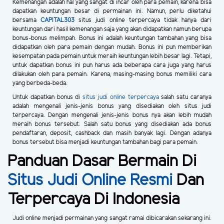
Kemenangan adalah hal yang sangat di incar oleh para pemain, karena bisa
dapatkan keuntungan besar di permainan ini. Namun, perlu diketahui
bersama
CAPITAL303
situs judi online terpercaya tidak hanya dari
keuntungan dari hasil kemenangan saja yang akan didapatkan namun berupa
bonus-bonus melimpah. Bonus ini adalah keuntungan tambahan yang bisa
didapatkan oleh para pemain dengan mudah. Bonus ini pun memberikan
kesempatan pada pemain untuk meraih keuntungan lebih besar lagi. Tetapi,
untuk dapatkan bonus ini pun harus ada beberapa cara juga yang harus
dilakukan oleh para pemain. Karena, masing-masing bonus memiliki cara
yang berbeda-beda.
Untuk dapatkan bonus di
situs judi online terpercaya
salah satu caranya
adalah mengenali jenis-jenis bonus yang disediakan oleh situs judi
terpercaya. Dengan mengenali jenis-jenis bonus nya akan lebih mudah
meraih bonus tersebut. Salah satu bonus yang disediakan ada bonus
pendaftaran, deposit, cashback dan masih banyak lagi. Dengan adanya
bonus tersebut bisa menjadi keuntungan tambahan bagi para pemain.
Panduan Dasar Bermain Di
Situs Judi Online Resmi
Dan
Terpercaya Di Indonesia
Judi online menjadi permainan yang sangat ramai dibicarakan sekarang ini.