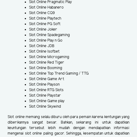
Slot Online Pragmatic Play
Slot Online Habanero
Slot Online CQ9
Slot Online Playtech
Slot Online PG Soft
Slot Online Joker
Slot Online Spadegaming
Slot Online Play n Go
Slot Online JDB
Slot Online Isofbet
Slot Online Microgaming
Slot Online Red Tiger
Slot Online Booming
Slot Online Top Trend Gaming / TTG
Slot Online Game Art
Slot Online Playson
Slot Online RTG Slots
Slot Online Playstar
Slot Online Game play
Slot Online Skywind
Slot online memang selalu diburu oleh para pemain karena kentungan yang
diberikannya sangat besar. Bahkan, sekarang ini untuk dapatkan
keuntungan tersebut lebih mudah dengan mendapatkan informasi
mengenai slot online paling gacor. Sehingga, kesempatan untuk dapatkan