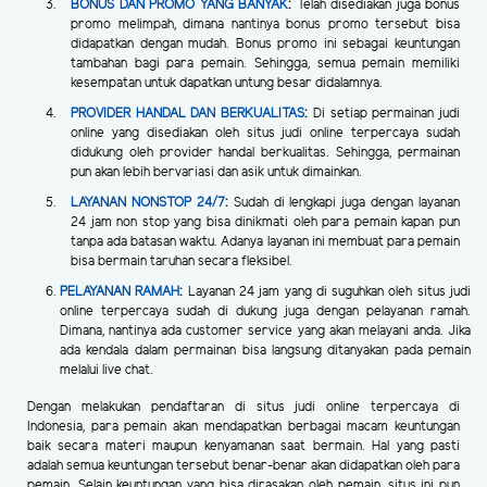
BONUS DAN PROMO YANG BANYAK
:
Telah disediakan juga bonus
promo melimpah, dimana nantinya bonus promo tersebut bisa
didapatkan dengan mudah. Bonus promo ini sebagai keuntungan
tambahan bagi para pemain. Sehingga, semua pemain memiliki
kesempatan untuk dapatkan untung besar didalamnya.
PROVIDER HANDAL DAN BERKUALITAS
:
Di setiap permainan judi
online yang disediakan oleh situs judi online terpercaya sudah
didukung oleh provider handal berkualitas. Sehingga, permainan
pun akan lebih bervariasi dan asik untuk dimainkan.
LAYANAN NONSTOP 24/7
:
Sudah di lengkapi juga dengan layanan
24 jam non stop yang bisa dinikmati oleh para pemain kapan pun
tanpa ada batasan waktu. Adanya layanan ini membuat para pemain
bisa bermain taruhan secara fleksibel.
PELAYANAN RAMAH
:
Layanan 24 jam yang di suguhkan oleh situs judi
online terpercaya sudah di dukung juga dengan pelayanan ramah.
Dimana, nantinya ada customer service yang akan melayani anda. Jika
ada kendala dalam permainan bisa langsung ditanyakan pada pemain
melalui live chat.
Dengan melakukan pendaftaran di situs judi online terpercaya di
Indonesia, para pemain akan mendapatkan berbagai macam keuntungan
baik secara materi maupun kenyamanan saat bermain. Hal yang pasti
adalah semua keuntungan tersebut benar-benar akan didapatkan oleh para
pemain. Selain keuntungan yang bisa dirasakan oleh pemain, situs ini pun