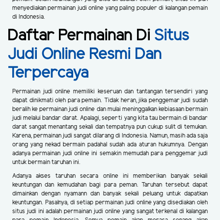
menyediakan permainan judi online yang paling populer di kalangan pemain
di Indonesia.
Daftar Permainan Di
Situs
Judi Online Resmi Dan
Terpercaya
Permainan judi online memiliki keseruan dan tantangan tersendiri yang
dapat dinikmati oleh para pemain. Tidak heran, jika penggemar judi sudah
beralih ke permainan judi online dan mulai meninggalkan kebiasaan bermain
judi melalui bandar darat. Apalagi, seperti yang kita tau bermain di bandar
darat sangat menantang sekali dan tempatnya pun cukup sulit di temukan.
Karena, permainan judi sangat dilarang di Indonesia. Namun, masih ada saja
orang yang nekad bermain padahal sudah ada aturan hukumnya. Dengan
adanya permainan judi online ini semakin memudah para penggemar judi
untuk bermain taruhan ini.
Adanya akses taruhan secara online ini memberikan banyak sekali
keuntungan dan kemudahan bagi para peman. Taruhan tersebut dapat
dimainkan dengan nyamann dan banyak sekali peluang untuk dapatkan
keuntungan. Pasalnya, di setiap permainan judi online yang disediakan oleh
situs judi ini adalah permainan judi online yang sangat terkenal di kalangan