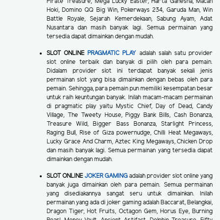
Pirate Treasure, Mega Lucky Easter, Harta Ganesha, Macan
Hoki, Domino QQ Big Win, Pokerways 234, Garuda Man, Win
Battle Royale, Sejarah Kemerdekaan, Sabung Ayam, Adat
Nusantara dan masih banyak lagi. Semua permainan yang
tersedia dapat dimainkan dengan mudah.
SLOT ONLINE
PRAGMATIC PLAY
adalah salah satu provider
slot online terbaik dan banyak di pilih oleh para pemain.
Didalam provider slot ini terdapat banyak sekali jenis
permainan slot yang bisa dimainkan dengan bebas oleh para
pemain. Sehingga, para pemain pun memiliki kesempatan besar
untuk raih keuntungan banyak. Inilah macam-macam permainan
di pragmatic play yaitu Mystic Chief, Day of Dead, Candy
Village, The Tweety House, Piggy Bank Bills, Cash Bonanza,
Treasure Wild, Bigger Bass Bonanza, Starlight Princess,
Raging Bull, Rise of Giza powernudge, Chilli Heat Megaways,
Lucky Grace And Charm, Aztec King Megaways, Chicken Drop
dan masih banyak lagi. Semua permainan yang tersedia dapat
dimainkan dengan mudah.
SLOT ONLINE
JOKER GAMING
adalah provider slot online yang
banyak juga dimainkan oleh para pemain. Semua permainan
yang disediakannya sangat seru untuk dimainkan. Inilah
permainan yang ada di joker gaming adalah Baccarat, Belangkai,
Dragon Tiger, Hot Fruits, Octagon Gem, Horus Eye, Burning