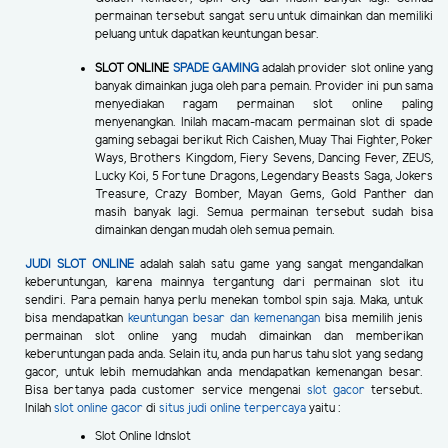
permainan tersebut sangat seru untuk dimainkan dan memiliki
peluang untuk dapatkan keuntungan besar.
SLOT ONLINE
SPADE GAMING
adalah provider slot online yang
banyak dimainkan juga oleh para pemain. Provider ini pun sama
menyediakan ragam permainan slot online paling
menyenangkan. Inilah macam-macam permainan slot di spade
gaming sebagai berikut Rich Caishen, Muay Thai Fighter, Poker
Ways, Brothers Kingdom, Fiery Sevens, Dancing Fever, ZEUS,
Lucky Koi, 5 Fortune Dragons, Legendary Beasts Saga, Jokers
Treasure, Crazy Bomber, Mayan Gems, Gold Panther dan
masih banyak lagi. Semua permainan tersebut sudah bisa
dimainkan dengan mudah oleh semua pemain.
JUDI SLOT ONLINE
adalah salah satu game yang sangat mengandalkan
keberuntungan, karena mainnya tergantung dari permainan slot itu
sendiri. Para pemain hanya perlu menekan tombol spin saja. Maka, untuk
bisa mendapatkan
keuntungan besar dan kemenangan
bisa memilih jenis
permainan slot online yang mudah dimainkan dan memberikan
keberuntungan pada anda. Selain itu, anda pun harus tahu slot yang sedang
gacor, untuk lebih memudahkan anda mendapatkan kemenangan besar.
Bisa bertanya pada customer service mengenai
slot gacor
tersebut.
Inilah
slot online gacor
di
situs judi online terpercaya
yaitu :
Slot Online Idnslot