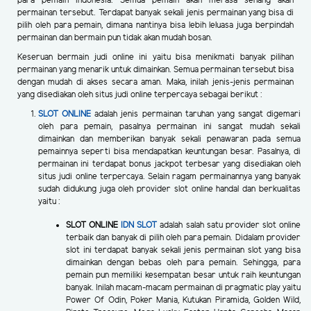
para pemain Indonesia. Semua pemain akan merasa senang akan
permainan tersebut. Terdapat banyak sekali jenis permainan yang bisa di
pilih oleh para pemain, dimana nantinya bisa lebih leluasa juga berpindah
permainan dan bermain pun tidak akan mudah bosan.
Keseruan bermain judi online ini yaitu bisa menikmati banyak pilihan
permainan yang menarik untuk dimainkan. Semua permainan tersebut bisa
dengan mudah di akses secara aman. Maka, inilah jenis-jenis permainan
yang disediakan oleh situs judi online terpercaya sebagai berikut :
SLOT ONLINE
adalah jenis permainan taruhan yang sangat digemari
oleh para pemain, pasalnya permainan ini sangat mudah sekali
dimainkan dan memberikan banyak sekali penawaran pada semua
pemainnya seperti bisa mendapatkan keuntungan besar. Pasalnya, di
permainan ini terdapat bonus jackpot terbesar yang disediakan oleh
situs judi online terpercaya. Selain ragam permainannya yang banyak
sudah didukung juga oleh provider slot online handal dan berkualitas
yaitu :
SLOT ONLINE
IDN SLOT
adalah salah satu provider slot online
terbaik dan banyak di pilih oleh para pemain. Didalam provider
slot ini terdapat banyak sekali jenis permainan slot yang bisa
dimainkan dengan bebas oleh para pemain. Sehingga, para
pemain pun memiliki kesempatan besar untuk raih keuntungan
banyak. Inilah macam-macam permainan di pragmatic play yaitu
Power Of Odin, Poker Mania, Kutukan Piramida, Golden Wild,