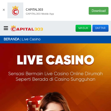
×
CAPITAL303
Download
CAPITAL303 Mobile App
MASUK
DAFTAR
Live Casino
BERANDA