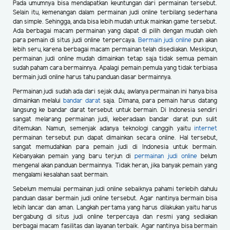
Pada umumnya bisa mendapatkan keuntungan dari permainan tersebut.
Selain itu, kemenangan dalam permainan judi online terbilang sederhana
dan simple. Sehingga, anda bisa lebih mudah untuk mainkan game tersebut.
Ada berbagai macam permainan yang dapat di pilih dengan mudah oleh
para pemain di situs judi online terpercaya.
Bermain judi online
pun akan
lebih seru, karena berbagai macam permainan telah disediakan. Meskipun,
permainan judi online mudah dimainkan tetap saja tidak semua pemain
sudah paham cara bermainnya. Apalagi pemain pemula yang tidak terbiasa
bermain judi online harus tahu panduan dasar bermainnya.
Permainan judi sudah ada dari sejak dulu, awlanya permainan ini hanya bisa
dimainkan melalui
bandar darat
saja. Dimana, para pemain harus datang
langsung ke bandar darat tersebut untuk bermain. Di Indonesia sendiri
sangat melarang permainan judi, keberadaan bandar darat pun sulit
ditemukan. Namun, semenjak adanya teknologi canggih yaitu
internet
permainan tersebut pun dapat dimainkan secara online. Hal tersebut,
sangat memudahkan para pemain judi di Indonesia untuk bermain.
Kebanyakan pemain yang baru terjun di
permainan judi online
belum
mengenal akan panduan bermainnya. Tidak heran, jika banyak pemain yang
mengalami kesalahan saat bermain.
Sebelum memulai permainan judi online sebaiknya pahami terlebih dahulu
panduan dasar bermain judi online tersebut. Agar nantinya bermain bisa
lebih lancar dan aman. Langkah pertama yang harus dilakukan yaitu harus
bergabung di situs judi online terpercaya dan resmi yang sediakan
berbagai macam fasilitas dan layanan terbaik. Agar nantinya bisa bermain