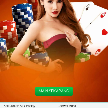
MAIN SEKARANG
Kalkulator Mix Parlay
Jadwal Bank