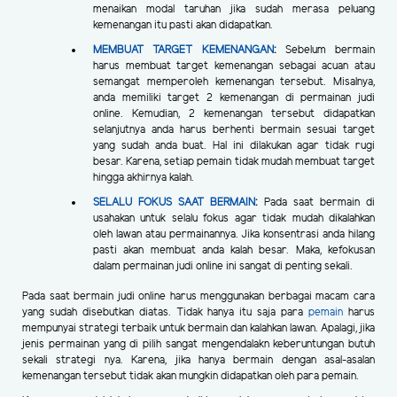
menaikan modal taruhan jika sudah merasa peluang
kemenangan itu pasti akan didapatkan.
MEMBUAT TARGET KEMENANGAN
:
Sebelum bermain
harus membuat target kemenangan sebagai acuan atau
semangat memperoleh kemenangan tersebut. Misalnya,
anda memiliki target 2 kemenangan di permainan judi
online. Kemudian, 2 kemenangan tersebut didapatkan
selanjutnya anda harus berhenti bermain sesuai target
yang sudah anda buat. Hal ini dilakukan agar tidak rugi
besar. Karena, setiap pemain tidak mudah membuat target
hingga akhirnya kalah.
SELALU FOKUS SAAT BERMAIN
:
Pada saat bermain di
usahakan untuk selalu fokus agar tidak mudah dikalahkan
oleh lawan atau permainannya. Jika konsentrasi anda hilang
pasti akan membuat anda kalah besar. Maka, kefokusan
dalam permainan judi online ini sangat di penting sekali.
Pada saat bermain judi online harus menggunakan berbagai macam cara
yang sudah disebutkan diatas. Tidak hanya itu saja para
pemain
harus
mempunyai strategi terbaik untuk bermain dan kalahkan lawan. Apalagi, jika
jenis permainan yang di pilih sangat mengendalakn keberuntungan butuh
sekali strategi nya. Karena, jika hanya bermain dengan asal-asalan
kemenangan tersebut tidak akan mungkin didapatkan oleh para pemain.