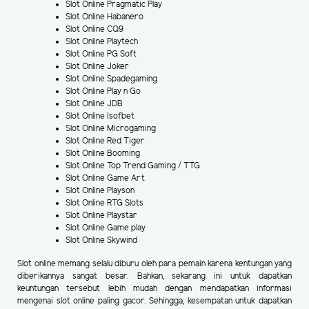
Slot Online Pragmatic Play
Slot Online Habanero
Slot Online CQ9
Slot Online Playtech
Slot Online PG Soft
Slot Online Joker
Slot Online Spadegaming
Slot Online Play n Go
Slot Online JDB
Slot Online Isofbet
Slot Online Microgaming
Slot Online Red Tiger
Slot Online Booming
Slot Online Top Trend Gaming / TTG
Slot Online Game Art
Slot Online Playson
Slot Online RTG Slots
Slot Online Playstar
Slot Online Game play
Slot Online Skywind
Slot online memang selalu diburu oleh para pemain karena kentungan yang
diberikannya sangat besar. Bahkan, sekarang ini untuk dapatkan
keuntungan tersebut lebih mudah dengan mendapatkan informasi
mengenai slot online paling gacor. Sehingga, kesempatan untuk dapatkan