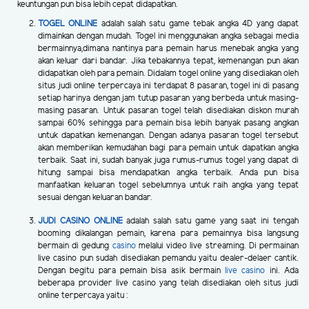
keuntungan pun bisa lebih cepat didapatkan.
TOGEL ONLINE
adalah salah satu game tebak angka 4D yang dapat
dimainkan dengan mudah. Togel ini menggunakan angka sebagai media
bermainnya,dimana nantinya para pemain harus menebak angka yang
akan keluar dari bandar. Jika tebakannya tepat, kemenangan pun akan
didapatkan oleh para pemain. Didalam togel online yang disediakan oleh
situs judi online terpercaya ini terdapat 8 pasaran, togel ini di pasang
setiap harinya dengan jam tutup pasaran yang berbeda untuk masing-
masing pasaran. Untuk pasaran togel telah disediakan diskon murah
sampai 60% sehingga para pemain bisa lebih banyak pasang angkan
untuk dapatkan kemenangan. Dengan adanya pasaran togel tersebut
akan memberikan kemudahan bagi para pemain untuk dapatkan angka
terbaik. Saat ini, sudah banyak juga rumus-rumus togel yang dapat di
hitung sampai bisa mendapatkan angka terbaik. Anda pun bisa
manfaatkan keluaran togel sebelumnya untuk raih angka yang tepat
sesuai dengan keluaran bandar.
JUDI CASINO ONLINE
adalah salah satu game yang saat ini tengah
booming dikalangan pemain, karena para pemainnya bisa langsung
bermain di gedung
casino
melalui video live streaming. Di permainan
live casino pun sudah disediakan pemandu yaitu dealer-delaer cantik.
Dengan begitu para pemain bisa asik bermain
live casino
ini. Ada
beberapa provider live casino yang telah disediakan oleh situs judi
online terpercaya yaitu :