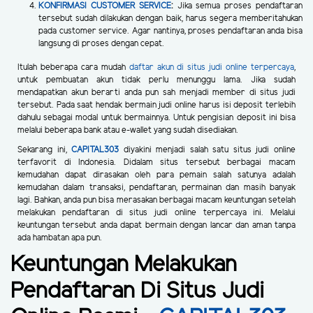
KONFIRMASI CUSTOMER SERVICE
:
Jika semua proses pendaftaran
tersebut sudah dilakukan dengan baik, harus segera memberitahukan
pada customer service. Agar nantinya, proses pendaftaran anda bisa
langsung di proses dengan cepat.
Itulah beberapa cara mudah
daftar akun di situs judi online terpercaya
,
untuk pembuatan akun tidak perlu menunggu lama. Jika sudah
mendapatkan akun berarti anda pun sah menjadi member di situs judi
tersebut. Pada saat hendak bermain judi online harus isi deposit terlebih
dahulu sebagai modal untuk bermainnya. Untuk pengisian deposit ini bisa
melalui beberapa bank atau e-wallet yang sudah disediakan.
Sekarang ini,
CAPITAL303
diyakini menjadi salah satu situs judi online
terfavorit di Indonesia. Didalam situs tersebut berbagai macam
kemudahan dapat dirasakan oleh para pemain salah satunya adalah
kemudahan dalam transaksi, pendaftaran, permainan dan masih banyak
lagi. Bahkan, anda pun bisa merasakan berbagai macam keuntungan setelah
melakukan pendaftaran di situs judi online terpercaya ini. Melalui
keuntungan tersebut anda dapat bermain dengan lancar dan aman tanpa
ada hambatan apa pun.
Keuntungan Melakukan
Pendaftaran Di Situs Judi