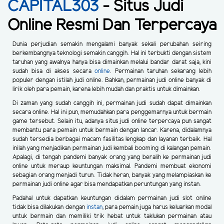
CAPITAL303
- Situs Judi
Online Resmi Dan Terpercaya
Dunia perjudian semakin mengalami banyak sekali perubahan seiring
berkembangnya teknologi semakin canggih. Hal ini terbukti dengan sistem
taruhan yang awalnya hanya bisa dimainkan melalui bandar darat saja, kini
sudah bisa di akses secara
online
. Permainan taruhan sekarang lebih
populer dengan istilah judi online. Bahkan, permainan judi online banyak di
lirik oleh para pemain, karena lebih mudah dan praktis untuk dimainkan.
Di zaman yang sudah canggih ini, permainan judi sudah dapat dimainkan
secara online. Hal ini pun, memudahkan para penggemarnya untuk bermain
game tersebut. Selain itu, adanya situs judi online terpercaya pun sangat
membantu para pemain untuk bermain dengan lancar. Karena, didalamnya
sudah tersedia berbagai macam fasilitas lengkap dan layanan terbaik. Hal
inilah yang menjadikan permainan judi kembali booming di kalangan pemain.
Apalagi, di tengah pandemi banyak orang yang beralih ke permainan judi
online untuk meraup keuntungan maksimal. Pandemi membuat ekonomi
sebagian orang menjadi turun. Tidak heran, banyak yang melampiaskan ke
permainan judi online agar bisa mendapatkan peruntungan yang instan.
Padahal untuk dapatkan keuntungan didalam permainan judi slot online
tidak bisa dilakukan dengan
instan
, para pemain juga harus keluarkan modal
untuk bermain dan memiliki trik hebat untuk taklukan permainan atau