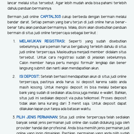
lancar melalui situs tersebut. Agar lebih mudah anda bisa pahami terlebih
dahulu panduan bermainnya.
Bermain judi online
CAPITAL303
cukup berbeda dengan bermain melalui
bandar darat. Setiap pemain yang baru terjun di judi online harus benar-
benar tahu akan panduan bermainnya. Maka, disini akan disebutkan panduan
bermain di situs judi online terpercaya sebagai berikut :
MELAKUKAN REGISTRASI
:
Seperti yang sudah disebutkan
sebelumnya, para pemain harus bergabung terlebih dahulu di situs
judi online terpercaya. Masksudnya menjadi member didalam situs
tersebut. Untuk cara registrasi sudah di jelaskan sebelumnya.
Calon member hanya perlu mengisi formulir lengkap dan bener
langsung submit dan nanti akan mendapatkan akun.
ISI DEPOSIT
:
Setelah berhasil mendapatkan akun di situs judi online
terpercaya, pastinya anda harus isi deposit karena saldo anda
masih kosong. Untuk mengisi deposit ini bisa melalui beberapa
bank yang sudah di sediakan atau bisa juga melalui e-wallet. Bahkan,
situs judi ini sediakan deposit via pulsa telkomsel. Proses deposit
tidak akan lama kurang dari 3 menit saja. Untuk deposit dapat
dilakukan kapan pun tanpa ada batasan waktu.
PILIH JENIS PERMAINAN
:
Situs judi online terpercaya telah sediakan
banyak sekali jenis permainan judi online dan sudah didukung juga oleh
provider handal dan profesinal. Anda bisa memilih jenis permainan judi
online yang ingin dimainkan. Pastikan, permainan yang anda pilih sudah