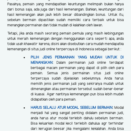
Pasalnya, pemain yang mendapatkan keuntungan melimpah bukan hanya
dari bonus saja, ada juga dari hasil kemenangan. Bahkan, keuntungan dari
hasil kemenangan akan jauh lebih besar dibandingkan bonus. Untuk itu,
sebelum bermain dipastikan sudah memiliki cara terbaik untuk bisa
menangkan permainan dan tidak mudah di kalahkan oleh lawan.
Tetapi, jika anda masih seorang pemain pemula yang masih kebingungan
untuk meraih kemenangan dengan menggunakan cara seperti apa, anda
tidak usah khawatir karena, disini akan disebutkan cara mudah mendapatka
kemenangan di situs judi online terpercaya di Indonesia sebagai berikut :
PILIH JENIS PERMAINAN YANG MUDAH UNTUK DI
MENANGKAN
:
Dalam permainan judi online terdapat
berbagai macam permainan yang dapat di pilih oleh para
pemain. Semua jenis permainan situs judi online
terpercaya sudah dijelaskan sebelumnya. Anda harus
memilih jenis permainan judi yang sekiranya mudah untuk
dimenangkan atau permainan tersebut sudah benar-benar
di kuasai. Agar nantinya kemenangan pun bisa lebih mudah
didapatkan oleh para pemain.
HARUS SELALU ATUR MODAL SEBELUM BERMAIN
:
Modal
menjadi hal yang sangat penting didalam permainan judi,
anda harus atur modal terlebih dahulu sebelum bermain.
Bisa keluarkan modal kecil terlebih dahulua agr terhindar
dari kerugian beesar jika mengalami kekalahan. Anda bisa