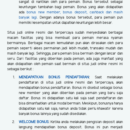
sangat di nantikan oleh para pemain. Bonus tersebut sebagai
keuntungan tambahan bagi pemain. Bonus yang akan didapatkan
ada
bonus new member, bonus deposit, cashback dan masih
banyak lagi
. Dengan adanya bonus tersebut, para pemain pun
memiliki kesempatan untuk dapatkan keuntungan lebih besar.
Situs judi online resmi dan terpercaya sudah menyediakan berbagai
macam fasilitas yang bisa membuat para pemain merasa nyaman
bermainnya. Berbagai macam kemudahan pun akan dirasakan oleh para
pemain seperti akses permainan jadi lebih mudah, transaksi mudah dan
masih banyak lagi. Sehingga, para pemain bisa bermain dengan lancar dan
seru. Dari fasilitas yang diberikan pada pemain, ada juga manfaat yang
akan didapatkan oleh pemain saat bermain di situs judi online resmi ini
sebagai berikut :
MENDAPATKAN BONUS PENDAFTARAN
:
Saat melakukan
pendaftaran di situs judi online resmi dan terpercaya, akan
mendapatkan bonus pendaftaran. Bonus ini disebut sebagai bonus
new member yang akan diberikan pada pemain yang baru saja
daftar. Bonus ini didapatkan satu kali saja saat pendaftaran dan
bisa dimanfaatkan untuk modal bermain. Meskipun, bonusnya hanya
didapatkan satu kali saja, namun anda tidak perlu khawatir karena
banyak bonus lainnya yang sudah disediakan.
WELCOME BONUS
:
Ketika anda melakukan pengisian deposit akan
langsung mendapatkan bonus deposit. Bonus ini pun menjadi